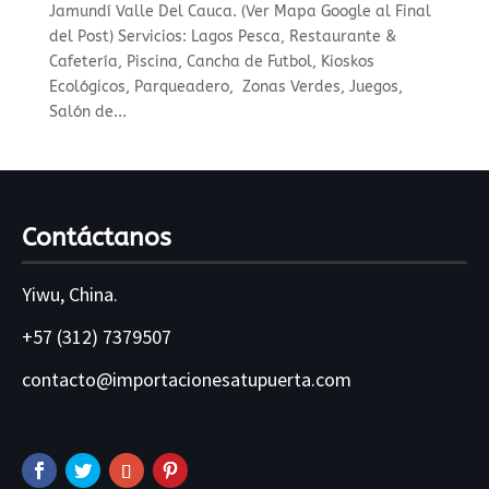
Jamundí Valle Del Cauca. (Ver Mapa Google al Final
del Post) Servicios: Lagos Pesca, Restaurante &
Cafetería, Piscina, Cancha de Futbol, Kioskos
Ecológicos, Parqueadero, Zonas Verdes, Juegos,
Salón de...
Contáctanos
Yiwu, China.
+57 (312) 7379507
contacto@importacionesatupuerta.com