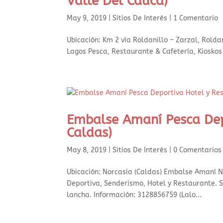
Valle Del Cauca)
May 9, 2019
|
Sitios De Interés
|
1 Comentario
Ubicación: Km 2 vía Roldanillo – Zarzal, Roldan
Lagos Pesca, Restaurante & Cafetería, Kioskos
Embalse Amaní Pesca Depo
Caldas)
May 8, 2019
|
Sitios De Interés
|
0 Comentarios
Ubicación: Norcasia (Caldas) Embalse Amaní No
Deportiva, Senderismo, Hotel y Restaurante. Se
lancha. Información: 3128856759 (Lalo...