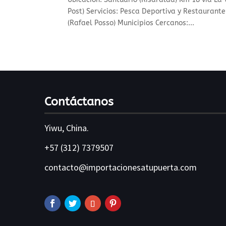
Post) Servicios: Pesca Deportiva y Restaurant
(Rafael Posso) Municipios Cercanos:...
Contáctanos
Yiwu, China.
+57 (312) 7379507
contacto@importacionesatupuerta.com