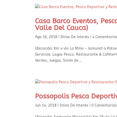
Casa Barco Eventos, Pesc
Valle Del Cauca)
Ago 16, 2018
|
Sitios De Interés
|
4 Comentario
Ubicación: Km 4 vía La Mina – Jamundí a Potre
Servicios: Lagos Pesca, Restaurante & Cafeter
Verdes, Juegos, Salón de...
Possopolis Pesca Deporti
Jun 14, 2018
|
Sitios De Interés
|
0 Comentarios
Ubicación: Santuario (Risaralda) Km 18 vía La 